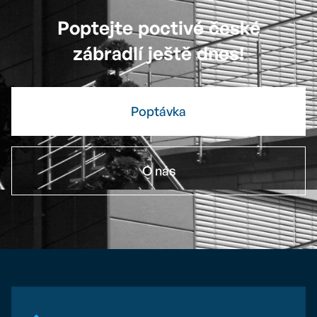
Poptejte poctivé české
zábradlí ještě dnes!
Poptávka
O nás